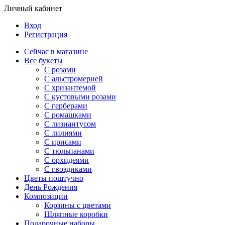
Личный кабинет
Вход
Регистрация
Сейчас в магазине
Все букеты
C розами
С альстромерией
С хризантемой
С кустовыми розами
С герберами
С ромашками
С лизиантусом
С лилиями
С ирисами
С тюльпанами
С орхидеями
С гвоздиками
Цветы поштучно
День Рождения
Композиции
Корзины с цветами
Шляпные коробки
Подарочные наборы