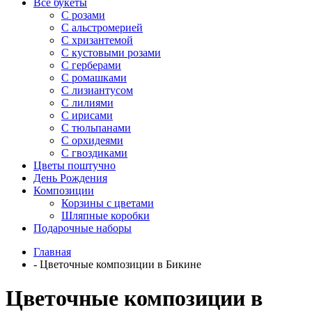
Все букеты
C розами
С альстромерией
С хризантемой
С кустовыми розами
С герберами
С ромашками
С лизиантусом
С лилиями
С ирисами
С тюльпанами
С орхидеями
С гвоздиками
Цветы поштучно
День Рождения
Композиции
Корзины с цветами
Шляпные коробки
Подарочные наборы
Главная
-
Цветочные композиции в Бикине
Цветочные композиции в