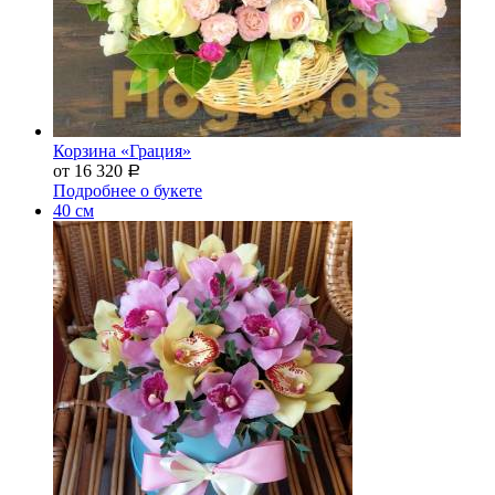
Корзина «Грация»
от 16 320
Р
Подробнее о букете
40 см