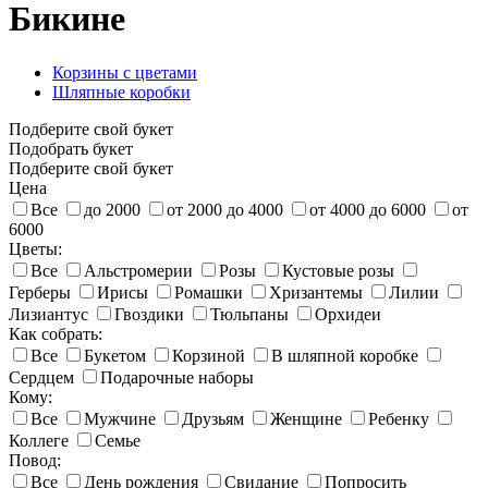
Бикине
Корзины с цветами
Шляпные коробки
Подберите свой букет
Подобрать букет
Подберите свой букет
Цена
Все
до 2000
от 2000 до 4000
от 4000 до 6000
от
6000
Цветы:
Все
Альстромерии
Розы
Кустовые розы
Герберы
Ирисы
Ромашки
Хризантемы
Лилии
Лизиантус
Гвоздики
Тюльпаны
Орхидеи
Как собрать:
Все
Букетом
Корзиной
В шляпной коробке
Сердцем
Подарочные наборы
Кому:
Все
Мужчине
Друзьям
Женщине
Ребенку
Коллеге
Семье
Повод:
Все
День рождения
Свидание
Попросить